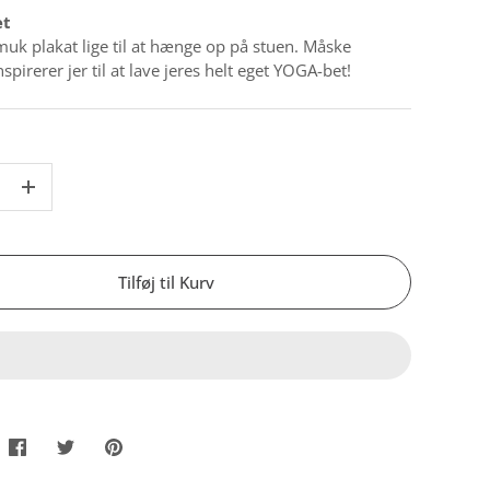
et
uk plakat lige til at hænge op på stuen. Måske
spirerer jer til at lave jeres helt eget YOGA-bet!
+
Tilføj til Kurv
Del
Tweet
Pin
det