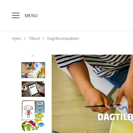
Hop
til
MENU
indhold
Hjem
Tilbud
Dagtilbudspakken