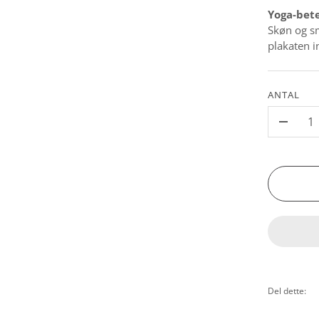
Yoga-bet
Skøn og sm
plakaten in
ANTAL
-
Del dette: