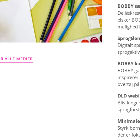
BOBBY sæ
De lækrest
elsker BOB
mulighed 
SprogØe
Digitalt s
sprogaktiv
R ALLE MEDIER
BOBBY kan
BOBBY gar
inspirerer
overtøj på
DLD webi
Bliv klog
sprogforst
Minimale
Styrk bør
der er fok