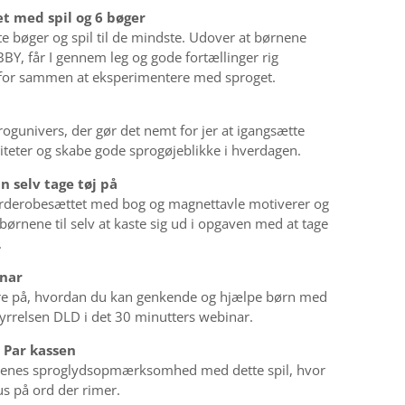
t med spil og 6 bøger
e bøger og spil til de mindste. Udover at børnene
BY, får I gennem leg og gode fortællinger rig
for sammen at eksperimentere med sproget.
n
progunivers, der gør det nemt for jer at igangsætte
iteter og skabe gode sprogøjeblikke i hverdagen.
 selv tage tøj på
derobesættet med bog og magnettavle motiverer og
 børnene til selv at kaste sig ud i opgaven med at tage
.
nar
ere på, hvordan du kan genkende og hjælpe børn med
yrrelsen DLD i det 30 minutters webinar.
 Par kassen
nenes sproglydsopmærksomhed med dette spil, hvor
us på ord der rimer.