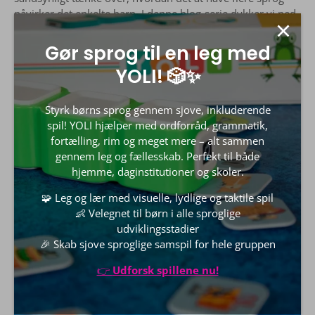
påvirker det enkelte barn. I denne blog-serie dykker vi ned
i emnet “børn med flere sprog” og stiller skarpt på, hvad
det betyder for den sproglige udvikling at have flere sprog,
Gør sprog til en leg med
og hvordan vi som forældre, praktikere og
YOLI! 🎲✨
omsorgspersoner bedst udnytter og understøtter de
ressourcer og potentialer, der ligger i at have flere sprog.
Styrk børns sprog gennem sjove, inkluderende
spil! YOLI hjælper med ordforråd, grammatik,
fortælling, rim og meget mere – alt sammen
gennem leg og fællesskab. Perfekt til både
hjemme, daginstitutioner og skoler.
🧩 Leg og lær med visuelle, lydlige og taktile spil
👶 Velegnet til børn i alle sproglige
udviklingsstadier
🎉 Skab sjove sproglige samspil for hele gruppen
👉
Udforsk spillene nu!
Børn med flere sprog 2: